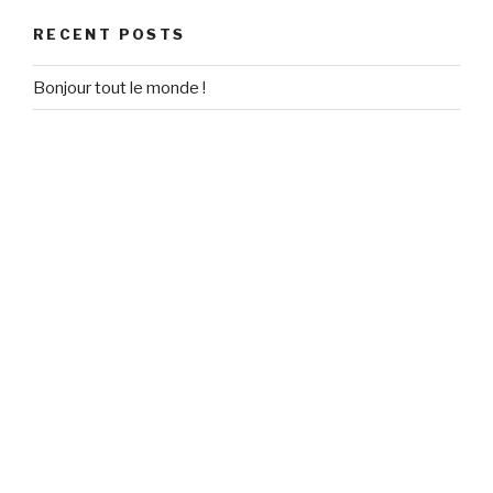
RECENT POSTS
Bonjour tout le monde !
RECENT COMMENTS
Un commentateur WordPress
on
Bonjour tout le monde !
ARCHIVES
March 2017
CATEGORIES